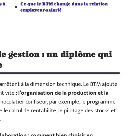
s à
Ce que le BTM change dans la relation
employeur-salarié
 gestion : un diplôme qui
e
’arrêtent à la dimension technique. Le BTM ajoute
t vite :
l’organisation de la production et la
chocolatier-confiseur, par exemple, le programme
e le calcul de rentabilité, le pilotage des stocks et
.
laboration : comment bien choisir en