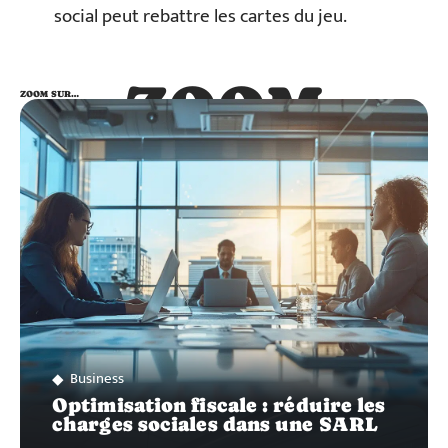
social peut rebattre les cartes du jeu.
ZOOM
ZOOM SUR…
SUR…
Business
Optimisation fiscale : réduire les
charges sociales dans une SARL