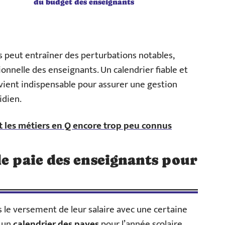
du budget des enseignants
s peut entraîner des perturbations notables,
tionnelle des enseignants. Un calendrier fiable et
ient indispensable pour assurer une gestion
idien.
t les métiers en Q encore trop peu connus
de paie des enseignants pour
le versement de leur salaire avec une certaine
t un
calendrier des payes
pour l’année scolaire