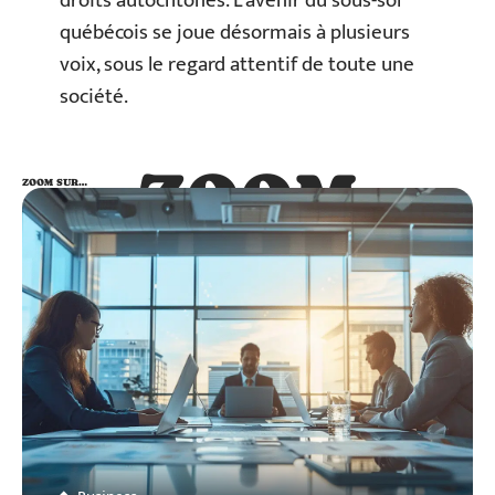
droits autochtones. L’avenir du sous-sol
québécois se joue désormais à plusieurs
voix, sous le regard attentif de toute une
société.
ZOOM
ZOOM SUR…
SUR…