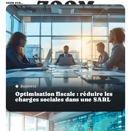
ZOOM
ZOOM SUR…
SUR…
Business
Optimisation fiscale : réduire les
charges sociales dans une SARL