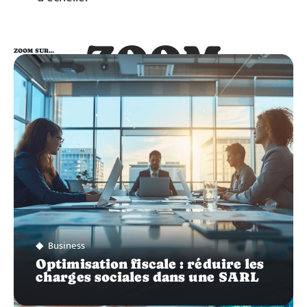
ZOOM
ZOOM SUR…
SUR…
Business
Optimisation fiscale : réduire les
charges sociales dans une SARL