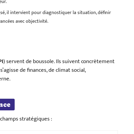
eur.
sé, il intervient pour diagnostiquer la situation, définir
vancées avec objectivité.
PI
) servent de boussole. Ils suivent concrètement
s’agisse de finances, de climat social,
erne.
nce
s champs stratégiques :