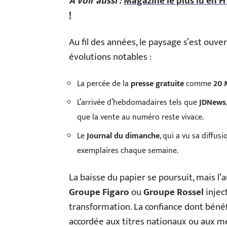
A voir aussi :
Magazine le plus lu en 
!
Au fil des années, le paysage s’est ouve
évolutions notables :
La percée de la
presse gratuite
comme
20 
L’arrivée d’hebdomadaires tels que
JDNews
que la vente au numéro reste vivace.
Le
Journal du dimanche
, qui a vu sa diffu
exemplaires chaque semaine.
La baisse du papier se poursuit, mais 
Groupe Figaro
ou
Groupe Rossel
injec
transformation. La confiance dont bénéfi
accordée aux titres nationaux ou aux m