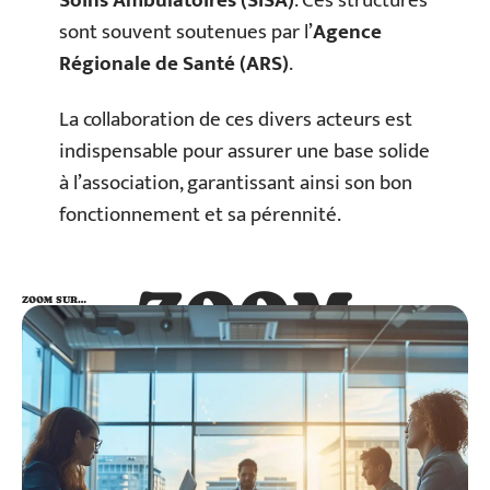
Soins Ambulatoires (SISA)
. Ces structures
sont souvent soutenues par l’
Agence
Régionale de Santé (ARS)
.
La collaboration de ces divers acteurs est
indispensable pour assurer une base solide
à l’association, garantissant ainsi son bon
fonctionnement et sa pérennité.
ZOOM
ZOOM SUR…
SUR…